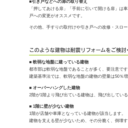
■引き戸などへの扉の取り替え
「押してあける扉」「手前に引いて開ける扉」は車
戸への変更がオススメです。
その他、手すりの取付けや引き戸への改修・スロー
このような建物は耐震リフォームをご検討
■ 軟弱な地盤に建っている建物
都市部は軟弱な地盤であることが多く、要注意です
建築基準法では、軟弱な地盤の建物の壁量は50％
■ オーバーハングした建物
2階が1階より飛び出ている建物は、飛び出してい
■ 1階に壁が少ない建物
1階が店舗や車庫となっている建物が該当します。
建物を支える壁が少ないため、その分脆く、倒壊す