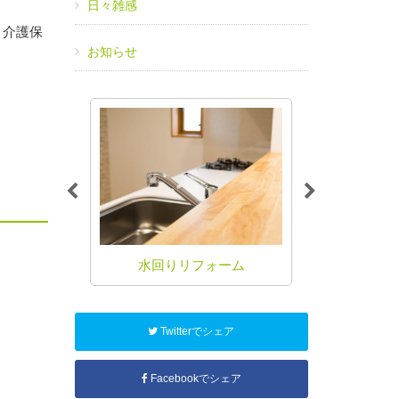
日々雑感
、介護保
お知らせ
ォーム
水回りリフォーム
バリアフリ
Twitterでシェア
Facebookでシェア