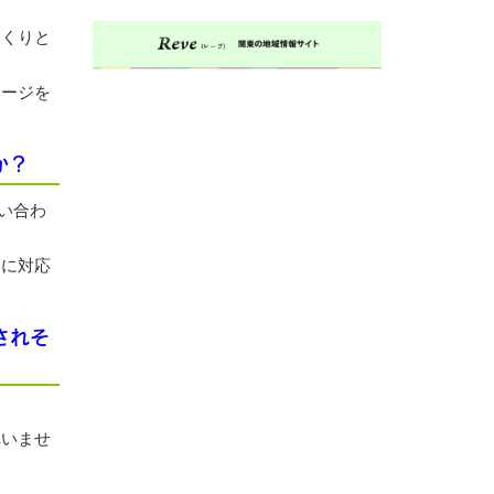
っくりと
メージを
か？
問い合わ
速に対応
されそ
構いませ