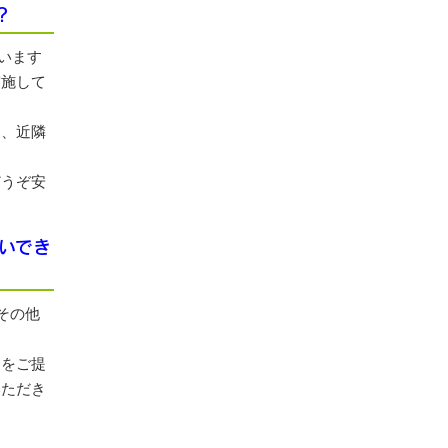
？
ざいます
実施して
し、近隣
どうぞ安
扱いでき
・その他
品をご提
いただき