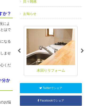
日々雑感
すか？
お知らせ
状況によ
ことはで
気になる
たしませ
安心くだ
ォーム
水回りリフォーム
バリアフリ
か分か
Twitterでシェア
Facebookでシェア
様のお悩